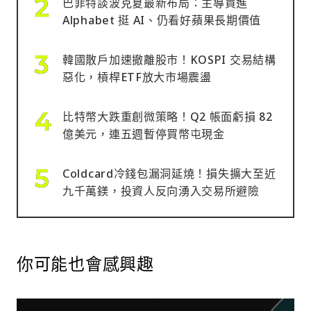
巴菲特談波克夏最新布局：主導買進
Alphabet 挺 AI、仍看好蘋果長期價值
韓國散戶加速撤離股市！KOSPI 交易結構
惡化，槓桿ETF放大市場震盪
比特幣大跌重創微策略！Q2 帳面虧損 82
億美元，連五週暫停買幣屯現金
Coldcard冷錢包漏洞延燒！損失擴大至近
九千萬鎂，投資人反向湧入交易所避險
你可能也會感興趣