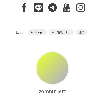
tags:
Anthropic
人工智能（AI）
融資
zombit jeff