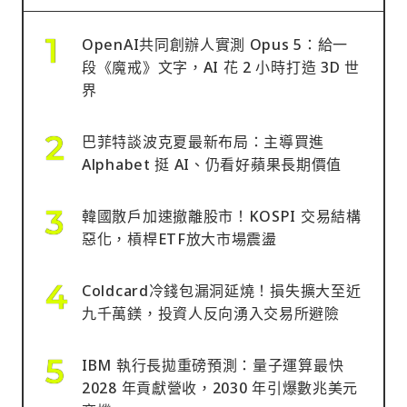
OpenAI共同創辦人實測 Opus 5：給一
段《魔戒》文字，AI 花 2 小時打造 3D 世
界
巴菲特談波克夏最新布局：主導買進
Alphabet 挺 AI、仍看好蘋果長期價值
韓國散戶加速撤離股市！KOSPI 交易結構
惡化，槓桿ETF放大市場震盪
Coldcard冷錢包漏洞延燒！損失擴大至近
九千萬鎂，投資人反向湧入交易所避險
IBM 執行長拋重磅預測：量子運算最快
2028 年貢獻營收，2030 年引爆數兆美元