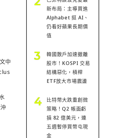
新布局：主導買進
Alphabet 挺 AI、
仍看好蘋果長期價
值
韓國散戶加速撤離
在文中
股市！KOSPI 交易
lus
結構惡化，槓桿
ETF放大市場震盪
水
比特幣大跌重創微
對沖
策略！Q2 帳面虧
損 82 億美元，連
五週暫停買幣屯現
金