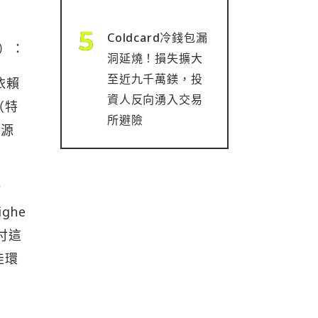
Coldcard冷錢包漏
s）：
洞延燒！損失擴大
至近九千萬鎂，投
依賴
資人反向湧入交易
（特
所避險
供源
儲
ghe
應付這
佳環