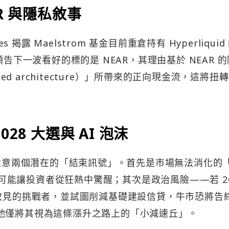
R 與隱私敘事
 揭露 Maelstrom 基金目前重倉持有 Hyperliquid
同時預告下一波看好的標的是 NEAR，其理由基於 NEAR 
sed architecture）」所帶來的正向現金流，這將扭
28 大選與 AI 泡沫
者注意兩個潛在的「結束訊號」。首先是市場無法消化的
，這可能讓投資者從狂熱中驚醒；其次是政治風險——若 20
為政見的挑戰者，並試圖削減基礎建設信貸，牛市恐將告
選舉，他僅將其視為這條漲升之路上的「小減速丘」。