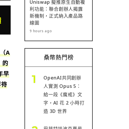
Uniswap 擬推原生自動複
利功能：聯合創辦人揭露
新機制，正式納入產品路
線圖
9 hours ago
斯（A
桑幣熱門榜
h》的
年早
OpenAI共同創辦
等待
人實測 Opus 5：
給一段《魔戒》文
字，AI 花 2 小時打
造 3D 世界
巴菲特談波克夏最