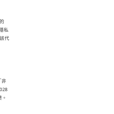
 的
的隱私
轉該代
「非
28
終。