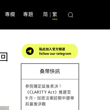
專欄
專題
简
繁
市回
桑幣快訊
參院確定延後表決！
《CLARITY Act》推遲至
9 月，加密法案迎期中選舉
前最後決戰