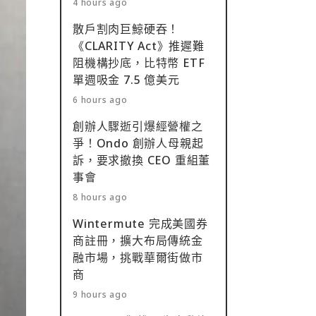
4 hours ago
散戶割肉巨鯨硬吞！
《CLARITY Act》推遲難
阻機構抄底，比特幣 ETF
單週吸金 7.5 億美元
6 hours ago
創辦人驟逝引爆經營權之
爭！Ondo 創辦人母親起
訴，要求撤換 CEO 重組董
事會
8 hours ago
Wintermute 完成美國券
商註冊，擴大布局傳統金
融市場，挑戰華爾街做市
商
9 hours ago