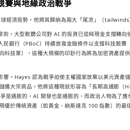
 競賽與地緣政治戰爭
球經濟局勢，他將其歸納為兩大「尾流」（tailwind
觀察到，大型軟體公司對 AI 的投資已從純現金支撐轉向
人民銀行（PBoC）持續放寬金融條件以支撐科技競賽
向科技業），這種大規模的印鈔行為將為加密資產提
r）的影響。Hayes 認為戰爭迫使主權國家放棄以美元資產
儲備大宗商品。他將這種現狀形容為「長期高通膨（Hi
強調：「戰爭是通膨的，AI 開發也是通膨的，而政治人物為了
優於傳統資產（如黃金、納斯達克 100 指數）的最