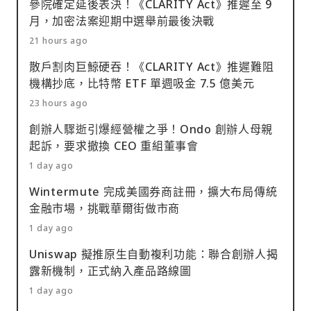
參院確定延後表決！《CLARITY Act》推遲至 9
月，加密法案迎期中選舉前最後決戰
21 hours ago
散戶割肉巨鯨硬吞！《CLARITY Act》推遲難阻
機構抄底，比特幣 ETF 單週吸金 7.5 億美元
23 hours ago
創辦人驟逝引爆經營權之爭！Ondo 創辦人母親
起訴，要求撤換 CEO 重組董事會
1 day ago
Wintermute 完成美國券商註冊，擴大布局傳統
金融市場，挑戰華爾街做市商
1 day ago
Uniswap 擬推原生自動複利功能：聯合創辦人揭
露新機制，正式納入產品路線圖
1 day ago