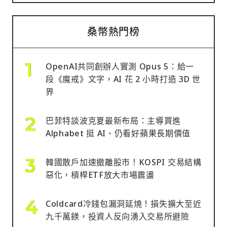
桑幣熱門榜
OpenAI共同創辦人實測 Opus 5：給一
段《魔戒》文字，AI 花 2 小時打造 3D 世
界
巴菲特談波克夏最新布局：主導買進
Alphabet 挺 AI、仍看好蘋果長期價值
韓國散戶加速撤離股市！KOSPI 交易結構
惡化，槓桿ETF放大市場震盪
Coldcard冷錢包漏洞延燒！損失擴大至近
九千萬鎂，投資人反向湧入交易所避險