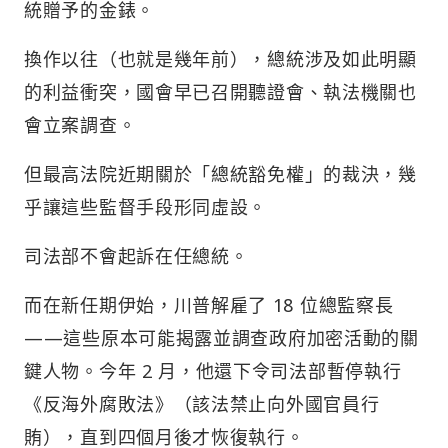
統贈予的金錶。
換作以往（也就是幾年前），總統涉及如此明顯
的利益衝突，國會早已召開聽證會、執法機關也
會立案調查。
但最高法院近期關於「總統豁免權」的裁決，幾
乎讓這些監督手段形同虛設。
司法部不會起訴在任總統。
而在新任期伊始，川普解雇了 18 位總監察長
——這些原本可能揭露並調查政府加密活動的關
鍵人物。今年 2 月，他還下令司法部暫停執行
《反海外腐敗法》（該法禁止向外國官員行
賄），直到四個月後才恢復執行。