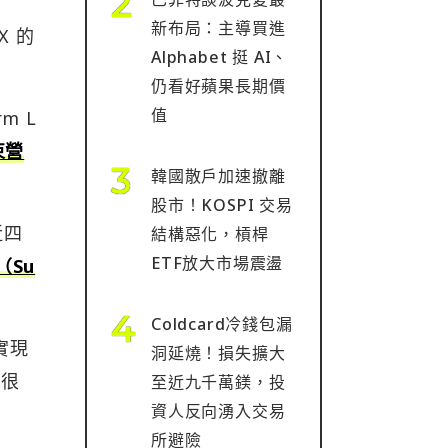
新布局：主導買進
X 的
Alphabet 挺 AI、
仍看好蘋果長期價
值
m L
束營
韓國散戶加速撤離
股市！KOSPI 交易
近四
結構惡化，槓桿
ETF放大市場震盪
（Su
Coldcard冷錢包漏
實現
洞延燒！損失擴大
有很
至近九千萬鎂，投
資人反向湧入交易
所避險