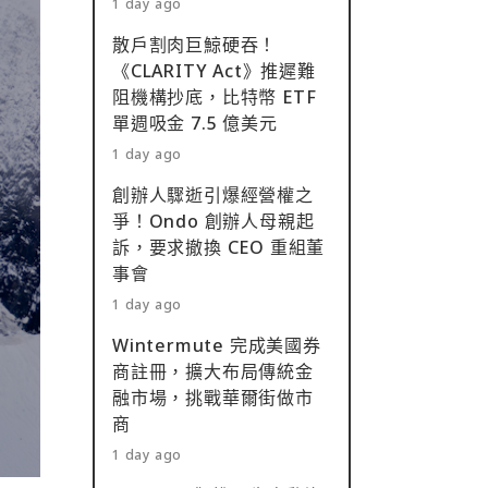
1 day ago
散戶割肉巨鯨硬吞！
《CLARITY Act》推遲難
阻機構抄底，比特幣 ETF
單週吸金 7.5 億美元
1 day ago
創辦人驟逝引爆經營權之
爭！Ondo 創辦人母親起
訴，要求撤換 CEO 重組董
事會
1 day ago
Wintermute 完成美國券
商註冊，擴大布局傳統金
融市場，挑戰華爾街做市
商
1 day ago