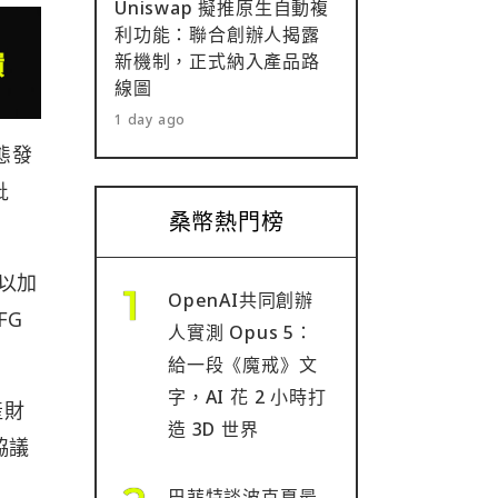
Uniswap 擬推原生自動複
利功能：聯合創辦人揭露
新機制，正式納入產品路
線圖
1 day ago
生態發
批
桑幣熱門榜
 以加
OpenAI共同創辦
FG
人實測 Opus 5：
給一段《魔戒》文
字，AI 花 2 小時打
產財
造 3D 世界
協議
巴菲特談波克夏最