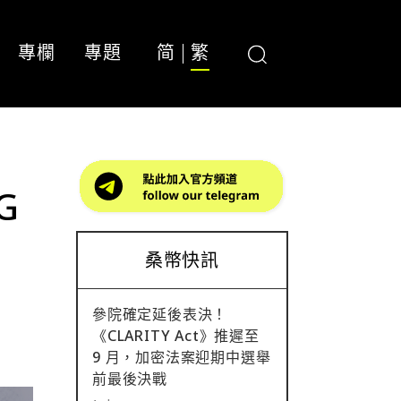
專欄
專題
简
繁
G
桑幣快訊
參院確定延後表決！
《CLARITY Act》推遲至
9 月，加密法案迎期中選舉
前最後決戰