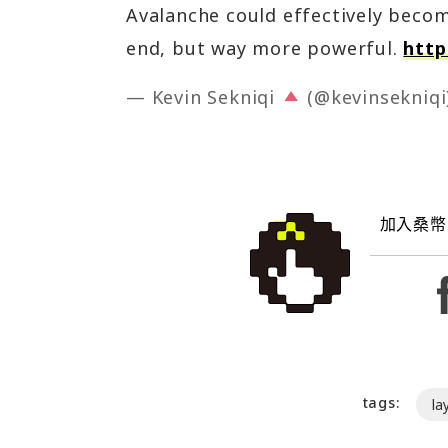
Avalanche could effectively beco
end, but way more powerful.
http
— Kevin Sekniqi
(@kevinsekniqi
加入桑幣
tags:
la