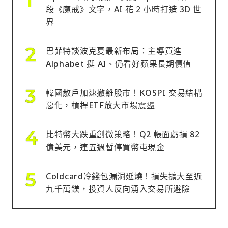
段《魔戒》文字，AI 花 2 小時打造 3D 世
界
巴菲特談波克夏最新布局：主導買進
Alphabet 挺 AI、仍看好蘋果長期價值
韓國散戶加速撤離股市！KOSPI 交易結構
惡化，槓桿ETF放大市場震盪
比特幣大跌重創微策略！Q2 帳面虧損 82
億美元，連五週暫停買幣屯現金
Coldcard冷錢包漏洞延燒！損失擴大至近
九千萬鎂，投資人反向湧入交易所避險