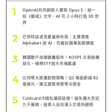
OpenAI共同創辦人實測 Opus 5：給一
段《魔戒》文字，AI 花 2 小時打造 3D 世
界
巴菲特談波克夏最新布局：主導買進
Alphabet 挺 AI、仍看好蘋果長期價值
韓國散戶加速撤離股市！KOSPI 交易結構
惡化，槓桿ETF放大市場震盪
比特幣大跌重創微策略！Q2 帳面虧損 82
億美元，連五週暫停買幣屯現金
Coldcard冷錢包漏洞延燒！損失擴大至近
九千萬鎂，投資人反向湧入交易所避險