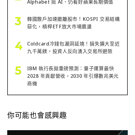
Alphabet 挺 AI、仍看好蘋果長期價值
韓國散戶加速撤離股市！KOSPI 交易結構
惡化，槓桿ETF放大市場震盪
Coldcard冷錢包漏洞延燒！損失擴大至近
九千萬鎂，投資人反向湧入交易所避險
IBM 執行長拋重磅預測：量子運算最快
2028 年貢獻營收，2030 年引爆數兆美元
商機
你可能也會感興趣