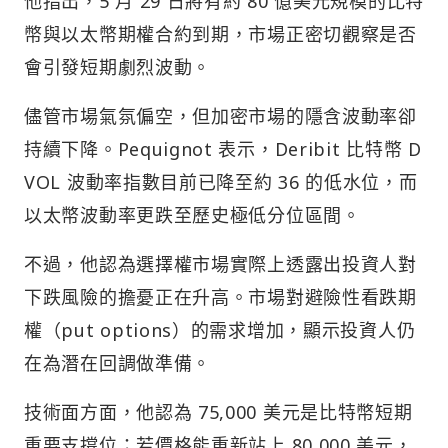
他指出，5 月 29 日將有約 80 億美元規模的比特
幣與以太幣期權合約到期，市場正密切觀察是否
會引發短期劇烈波動。
儘管市場氣氛偏空，但加密市場的隱含波動率卻
持續下降。Pequignot 表示，Deribit 比特幣 D
VOL 波動率指數目前已降至約 36 的低水位，而
以太幣波動率更跌至歷史極低分位區間。
不過，他認為選擇權市場實際上透露出投資人對
下跌風險的擔憂正在升高。市場對避險性看跌期
權（put options）的需求增加，顯示投資人仍
在為潛在回調做準備。
技術面方面，他認為 75,000 美元是比特幣短期
重要支撐位；若價格能重新站上 80,000 美元，