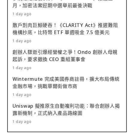
月，加密法案迎期中選舉前最後決戰
1 day ago
散戶割肉巨鯨硬吞！《CLARITY Act》推遲難阻
機構抄底，比特幣 ETF 單週吸金 7.5 億美元
1 day ago
創辦人驟逝引爆經營權之爭！Ondo 創辦人母親
起訴，要求撤換 CEO 重組董事會
1 day ago
Wintermute 完成美國券商註冊，擴大布局傳統
金融市場，挑戰華爾街做市商
1 day ago
Uniswap 擬推原生自動複利功能：聯合創辦人揭
露新機制，正式納入產品路線圖
1 day ago