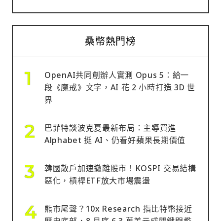
桑幣熱門榜
OpenAI共同創辦人實測 Opus 5：給一
段《魔戒》文字，AI 花 2 小時打造 3D 世
界
巴菲特談波克夏最新布局：主導買進
Alphabet 挺 AI、仍看好蘋果長期價值
韓國散戶加速撤離股市！KOSPI 交易結構
惡化，槓桿ETF放大市場震盪
熊市尾聲？10x Research 指比特幣接近