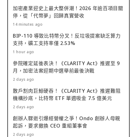
加密產業迎史上最大整併潮！2026 年逾百項目關
停，從「代幣夢」回歸真實營收
14 minutes ago
BIP-110 導致比特幣分叉！反垃圾提案缺乏算力
支持，礦工支持率僅 2.53%
1 hour ago
參院確定延後表決！《CLARITY Act》推遲至 9
月，加密法案迎期中選舉前最後決戰
2 days ago
散戶割肉巨鯨硬吞！《CLARITY Act》推遲難阻
機構抄底，比特幣 ETF 單週吸金 7.5 億美元
2 days ago
創辦人驟逝引爆經營權之爭！Ondo 創辦人母親
起訴，要求撤換 CEO 重組董事會
2 days ago