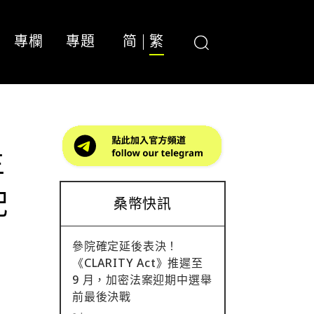
專欄
專題
简
繁
主
配
桑幣快訊
參院確定延後表決！
《CLARITY Act》推遲至
9 月，加密法案迎期中選舉
前最後決戰