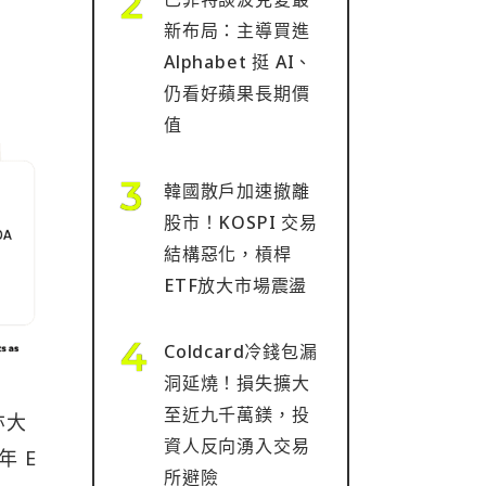
新布局：主導買進
Alphabet 挺 AI、
仍看好蘋果長期價
值
韓國散戶加速撤離
股市！KOSPI 交易
結構惡化，槓桿
ETF放大市場震盪
Coldcard冷錢包漏
洞延燒！損失擴大
至近九千萬鎂，投
亦大
資人反向湧入交易
年 E
所避險