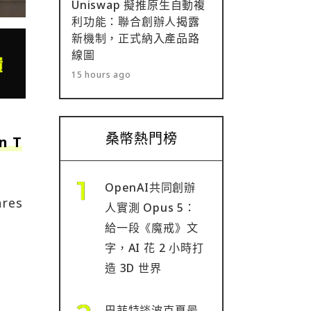
Uniswap 擬推原生自動複
利功能：聯合創辦人揭露
新機制，正式納入產品路
線圖
15 hours ago
桑幣熱門榜
 T
OpenAI共同創辦
res
人實測 Opus 5：
給一段《魔戒》文
字，AI 花 2 小時打
造 3D 世界
巴菲特談波克夏最