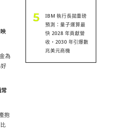
IBM 執行長拋重磅
預測：量子運算最
反映
快 2028 年貢獻營
收，2030 年引爆數
兆美元商機
黃金為
偏好
通常
資產抱
將比