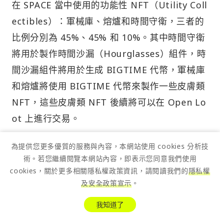
在 SPACE 當中使用的功能性 NFT（Utility Coll
ectibles）：軍械庫、熔爐和時間守衛，三者的
比例分別為 45%、45% 和 10%。其中時間守衛
將用於製作時間沙漏（Hourglasses）組件，時
間沙漏組件將用於生成 BIGTIME 代幣，軍械庫
和熔爐將使用 BIGTIME 代幣來製作一些皮膚類
NFT，這些皮膚類 NFT 後續將可以在 Open Lo
ot 上進行交易。
每個聖誕節假期的神秘禮盒當中將能開出 3 個功
為提供您更多優質的服務與內容，本網站使用 cookies 分析技
能性 NFT，在春節假期的神秘禮盒特賣當中將僅
術。若您繼續閱覽本網站內容，即表示您同意我們使用
cookies，關於更多相關隱私權政策資訊，請閱讀我們的
隱私權
能開出 2 個功能性 NFT，但是團隊將春節假期
及安全政策宣示
。
神秘禮盒當中的軍械庫、熔爐和時間守衛的爆率
我知道了
統一調整為了 33.3%。 此外聖誕節假期神秘禮