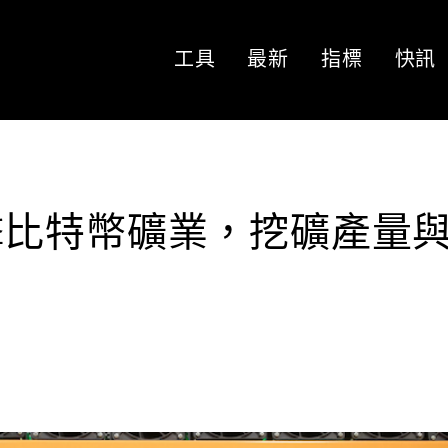
工具
最新
指標
快訊
擊比特幣礦業，挖礦產量