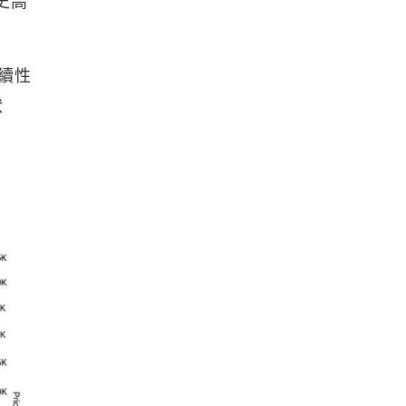
史高
持續性
狀
。