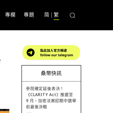
專欄
專題
简
繁
與
桑幣快訊
參院確定延後表決！
《CLARITY Act》推遲至
9 月，加密法案迎期中選舉
前最後決戰