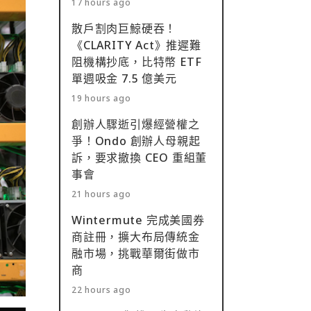
17 hours ago
散戶割肉巨鯨硬吞！
《CLARITY Act》推遲難
阻機構抄底，比特幣 ETF
單週吸金 7.5 億美元
19 hours ago
創辦人驟逝引爆經營權之
爭！Ondo 創辦人母親起
訴，要求撤換 CEO 重組董
事會
21 hours ago
Wintermute 完成美國券
商註冊，擴大布局傳統金
融市場，挑戰華爾街做市
商
22 hours ago