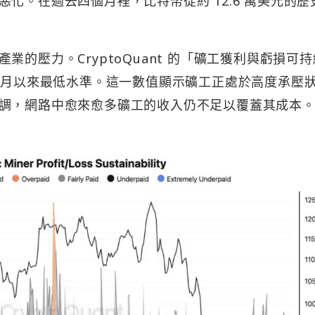
化。在過去四個月裡，比特幣從約 12.6 萬美元的歷
的壓力。CryptoQuant 的「礦工獲利與虧損可
年 11 月以來最低水準。這一數值顯示礦工正處於高度承壓
調，網路中愈來愈多礦工的收入仍不足以覆蓋其成本