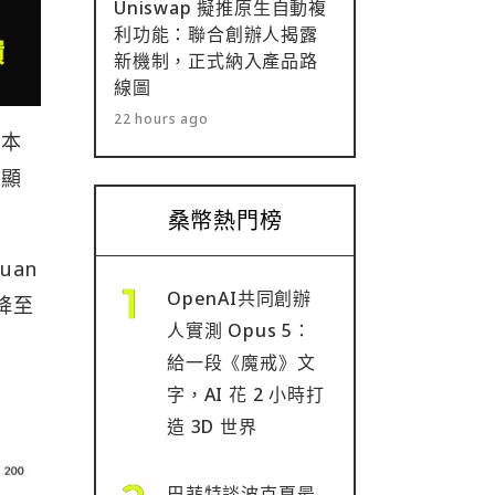
Uniswap 擬推原生自動複
利功能：聯合創辦人揭露
新機制，正式納入產品路
線圖
22 hours ago
國本
明顯
桑幣熱門榜
uan
OpenAI共同創辦
降至
人實測 Opus 5：
給一段《魔戒》文
字，AI 花 2 小時打
造 3D 世界
巴菲特談波克夏最