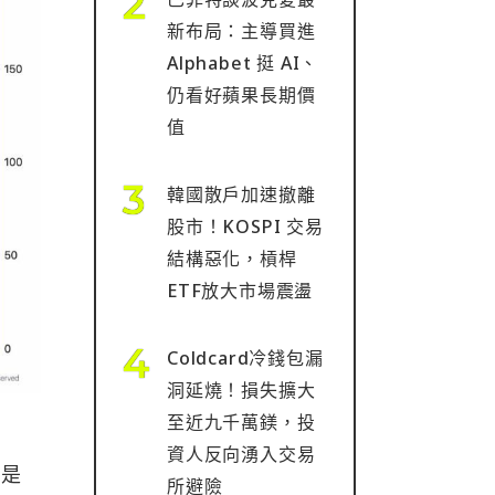
新布局：主導買進
Alphabet 挺 AI、
仍看好蘋果長期價
值
韓國散戶加速撤離
股市！KOSPI 交易
結構惡化，槓桿
ETF放大市場震盪
Coldcard冷錢包漏
洞延燒！損失擴大
至近九千萬鎂，投
資人反向湧入交易
半是
所避險