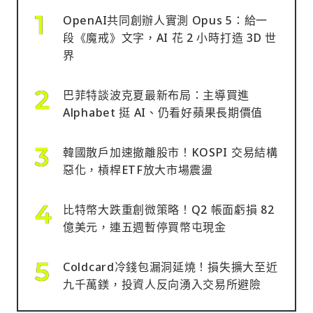
OpenAI共同創辦人實測 Opus 5：給一
段《魔戒》文字，AI 花 2 小時打造 3D 世
界
巴菲特談波克夏最新布局：主導買進
Alphabet 挺 AI、仍看好蘋果長期價值
韓國散戶加速撤離股市！KOSPI 交易結構
惡化，槓桿ETF放大市場震盪
比特幣大跌重創微策略！Q2 帳面虧損 82
億美元，連五週暫停買幣屯現金
Coldcard冷錢包漏洞延燒！損失擴大至近
九千萬鎂，投資人反向湧入交易所避險