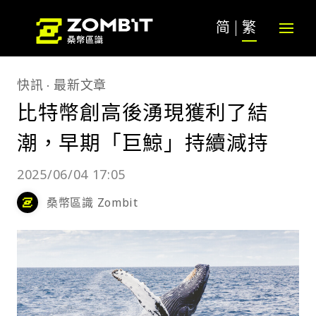
简
繁
快訊
最新文章
比特幣創高後湧現獲利了結
潮，早期「巨鯨」持續減持
2025/06/04 17:05
桑幣區識 Zombit