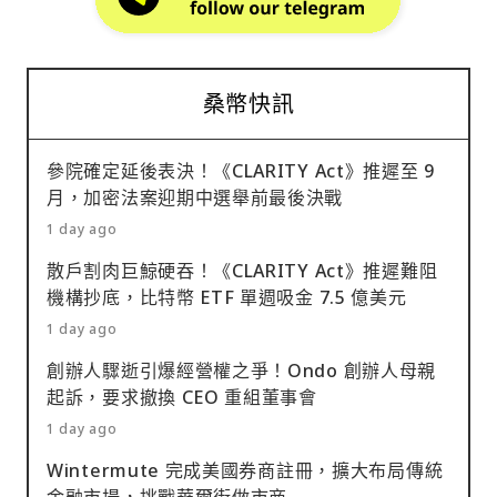
桑幣快訊
參院確定延後表決！《CLARITY Act》推遲至 9
月，加密法案迎期中選舉前最後決戰
1 day ago
散戶割肉巨鯨硬吞！《CLARITY Act》推遲難阻
機構抄底，比特幣 ETF 單週吸金 7.5 億美元
1 day ago
創辦人驟逝引爆經營權之爭！Ondo 創辦人母親
起訴，要求撤換 CEO 重組董事會
1 day ago
Wintermute 完成美國券商註冊，擴大布局傳統
金融市場，挑戰華爾街做市商