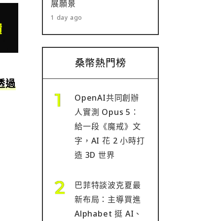
展願景
1 day ago
桑幣熱門榜
透過
OpenAI共同創辦
人實測 Opus 5：
給一段《魔戒》文
字，AI 花 2 小時打
造 3D 世界
巴菲特談波克夏最
新布局：主導買進
Alphabet 挺 AI、