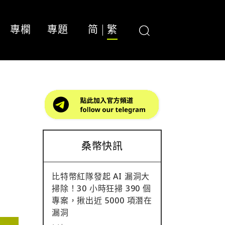
專欄
專題
简
繁
定
桑幣快訊
比特幣紅隊發起 AI 漏洞大
掃除！30 小時狂掃 390 個
專案，揪出近 5000 項潛在
漏洞