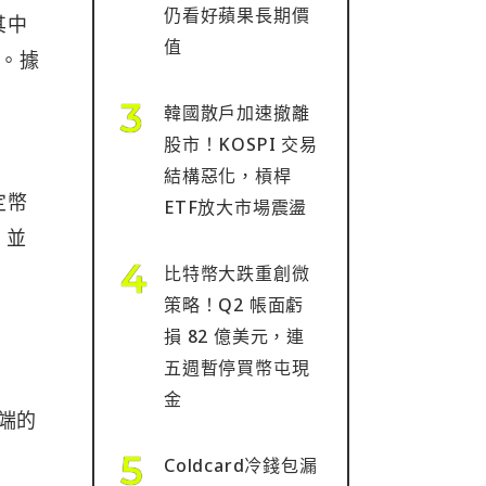
仍看好蘋果長期價
其中
值
幣。據
韓國散戶加速撤離
股市！KOSPI 交易
」
結構惡化，槓桿
定幣
ETF放大市場震盪
賞，並
比特幣大跌重創微
策略！Q2 帳面虧
損 82 億美元，連
五週暫停買幣屯現
金
業端的
Coldcard冷錢包漏