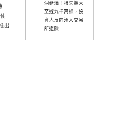
洞延燒！損失擴大
特
至近九千萬鎂，投
家使
資人反向湧入交易
能推出
所避險
」