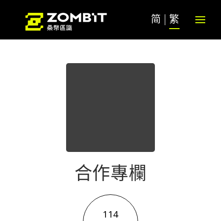
简
繁
合作專欄
114