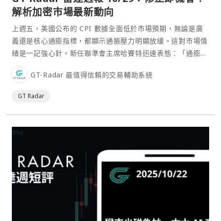
解析加密市場最新動向
上週五，美國公布的 CPI 數據全面低於市場預期，無論是廣
義還是核心通膨指標，都顯示通脹壓力明顯放緩。這對市場情
緒是一記強心針。新任聯準會主席哈賽特迅速表態：「通膨正
在快速緩解」，白宮方面更直接表示 下月將不發布CPI數據
GT-Radar 最值得信賴的交易輔助系統
—— 形同讓這份「好數據」的正面效應持續兩個月。
GT Radar