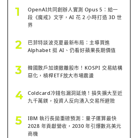
OpenAI共同創辦人實測 Opus 5：給一
段《魔戒》文字，AI 花 2 小時打造 3D 世
界
巴菲特談波克夏最新布局：主導買進
Alphabet 挺 AI、仍看好蘋果長期價值
韓國散戶加速撤離股市！KOSPI 交易結構
惡化，槓桿ETF放大市場震盪
Coldcard冷錢包漏洞延燒！損失擴大至近
九千萬鎂，投資人反向湧入交易所避險
IBM 執行長拋重磅預測：量子運算最快
2028 年貢獻營收，2030 年引爆數兆美元
商機