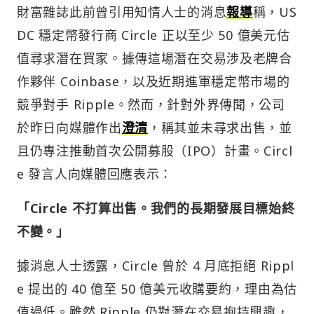
財富雜誌此前曾引用知情人士的消息
報導
稱，US
DC 穩定幣發行商 Circle 正以至少 50 億美元估
值尋求潛在買家。據傳這場潛在交易涉及老牌合
作夥伴 Coinbase，以及近期進軍穩定幣市場的
競爭對手 Ripple。然而，針對外界傳聞，公司
於昨日向媒體作出
澄清
，稱其並未尋求出售，並
且仍專注推動首次公開募股（IPO）計畫。Circl
e 發言人向媒體回應表示：
「Circle 不打算出售。我們的長期發展目標始終
不變。」
據消息人士透露，Circle 曾於 4 月底拒絕 Rippl
e 提出的 40 億至 50 億美元收購要約，理由為估
值過低。雖然 Ripple 仍對潛在交易抱持興趣，