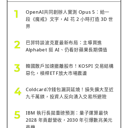
OpenAI共同創辦人實測 Opus 5：給一
段《魔戒》文字，AI 花 2 小時打造 3D 世
界
巴菲特談波克夏最新布局：主導買進
Alphabet 挺 AI、仍看好蘋果長期價值
韓國散戶加速撤離股市！KOSPI 交易結構
惡化，槓桿ETF放大市場震盪
Coldcard冷錢包漏洞延燒！損失擴大至近
九千萬鎂，投資人反向湧入交易所避險
IBM 執行長拋重磅預測：量子運算最快
2028 年貢獻營收，2030 年引爆數兆美元
商機