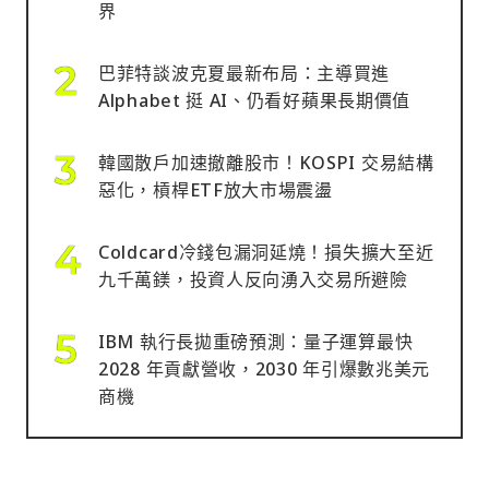
界
巴菲特談波克夏最新布局：主導買進
Alphabet 挺 AI、仍看好蘋果長期價值
韓國散戶加速撤離股市！KOSPI 交易結構
惡化，槓桿ETF放大市場震盪
Coldcard冷錢包漏洞延燒！損失擴大至近
九千萬鎂，投資人反向湧入交易所避險
IBM 執行長拋重磅預測：量子運算最快
2028 年貢獻營收，2030 年引爆數兆美元
商機