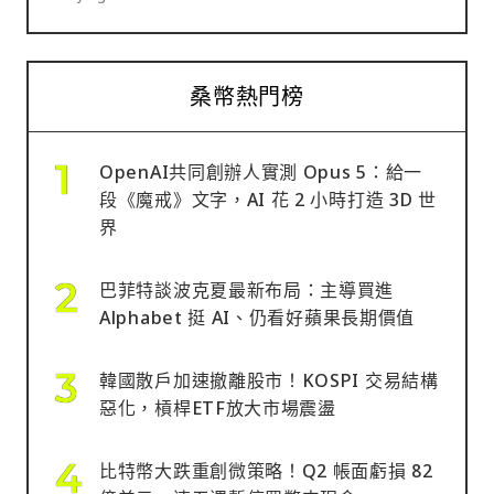
桑幣熱門榜
OpenAI共同創辦人實測 Opus 5：給一
段《魔戒》文字，AI 花 2 小時打造 3D 世
界
巴菲特談波克夏最新布局：主導買進
Alphabet 挺 AI、仍看好蘋果長期價值
韓國散戶加速撤離股市！KOSPI 交易結構
惡化，槓桿ETF放大市場震盪
比特幣大跌重創微策略！Q2 帳面虧損 82