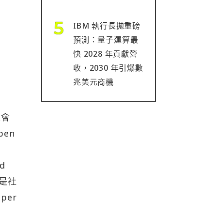
IBM 執行長拋重磅
預測：量子運算最
快 2028 年貢獻營
收，2030 年引爆數
兆美元商機
位會
pen
d
說是社
per