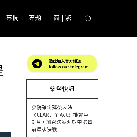
專欄
專題
简
繁
是
桑幣快訊
參院確定延後表決！
《CLARITY Act》推遲至
9 月，加密法案迎期中選舉
前最後決戰