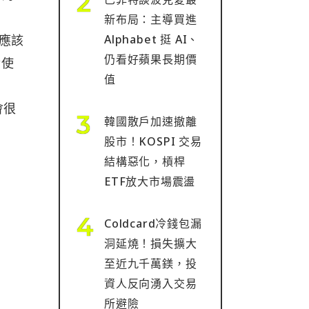
新布局：主導買進
 應該
Alphabet 挺 AI、
仍看好蘋果長期價
金使
值
會很
韓國散戶加速撤離
股市！KOSPI 交易
結構惡化，槓桿
ETF放大市場震盪
Coldcard冷錢包漏
洞延燒！損失擴大
至近九千萬鎂，投
資人反向湧入交易
所避險