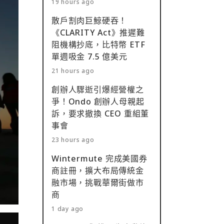
19 hours ago
散戶割肉巨鯨硬吞！
《CLARITY Act》推遲難
阻機構抄底，比特幣 ETF
單週吸金 7.5 億美元
21 hours ago
創辦人驟逝引爆經營權之
爭！Ondo 創辦人母親起
訴，要求撤換 CEO 重組董
事會
23 hours ago
Wintermute 完成美國券
商註冊，擴大布局傳統金
融市場，挑戰華爾街做市
商
1 day ago