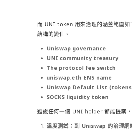
而 UNI token 用來治理的涵蓋範圍如
結構的變化。
Uniswap governance
UNI community treasury
The protocol fee switch
uniswap.eth ENS name
Uniswap Default List (tokens
SOCKS liquidity token
雖說任何一個 UNI holder 都能
溫度測試：到 Uniswap 的治理網