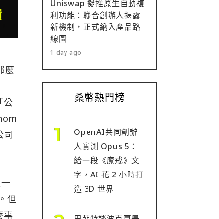
Uniswap 擬推原生自動複
利功能：聯合創辦人揭露
新機制，正式納入產品路
線圖
公
1 day ago
那麼
桑幣熱門榜
「公
nom
OpenAI共同創辦
公司
人實測 Opus 5：
給一段《魔戒》文
字，AI 花 2 小時打
是一
造 3D 世界
員。但
麼事
巴菲特談波克夏最