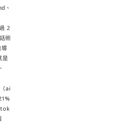
nd、
過 2
話術
也導
就是
一
（ai
21%
tok
蝦