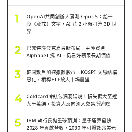
OpenAI共同創辦人實測 Opus 5：給一
段《魔戒》文字，AI 花 2 小時打造 3D 世
界
巴菲特談波克夏最新布局：主導買進
Alphabet 挺 AI、仍看好蘋果長期價值
韓國散戶加速撤離股市！KOSPI 交易結構
惡化，槓桿ETF放大市場震盪
Coldcard冷錢包漏洞延燒！損失擴大至近
九千萬鎂，投資人反向湧入交易所避險
IBM 執行長拋重磅預測：量子運算最快
2028 年貢獻營收，2030 年引爆數兆美元