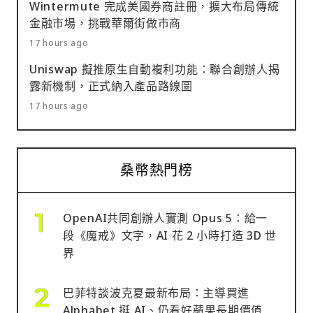
Wintermute 完成美國券商註冊，擴大布局傳統
金融市場，挑戰華爾街做市商
17 hours ago
Uniswap 擬推原生自動複利功能：聯合創辦人揭
露新機制，正式納入產品路線圖
17 hours ago
桑幣熱門榜
OpenAI共同創辦人實測 Opus 5：給一
段《魔戒》文字，AI 花 2 小時打造 3D 世
界
巴菲特談波克夏最新布局：主導買進
Alphabet 挺 AI、仍看好蘋果長期價值