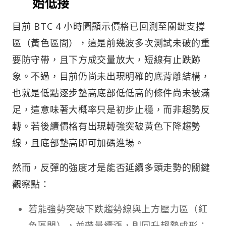
始低接
目前 BTC 4 小時圖顯示價格已回測至關鍵支撐
區（黃色區間），這是前幾波多次測試未破的重
要防守帶，且下方成交量放大，短線有止跌跡
象。不過，目前仍尚未出現明確的底背離結構，
也就是低點逐步墊高底部低低高的條件尚未被滿
足，這意味著大概率只是初步止穩，而非趨勢反
轉。若後續價格有出現轉強突破黃色下降趨勢
線，且底部墊高即可加碼進場。
然而，反彈的強度才是能否延續多頭走勢的關鍵
觀察點：
若能強勢突破下跌趨勢線與上方壓力區（紅
色區間），並帶量續漲，則回升趨勢成形；