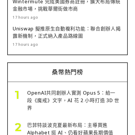
Wintermute 完成美國券商註冊，擴大布局傳統
金融市場，挑戰華爾街做市商
17 hours ago
Uniswap 擬推原生自動複利功能：聯合創辦人揭
露新機制，正式納入產品路線圖
17 hours ago
桑幣熱門榜
OpenAI共同創辦人實測 Opus 5：給一
段《魔戒》文字，AI 花 2 小時打造 3D 世
界
巴菲特談波克夏最新布局：主導買進
Alphabet 挺 AI、仍看好蘋果長期價值