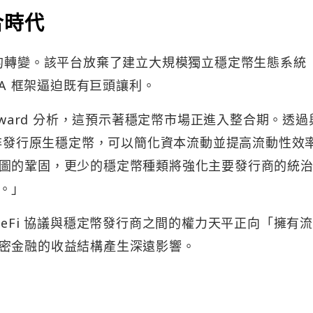
合時代
d 策略的轉變。該平台放棄了建立大規模獨立穩定幣生態系統
QA 框架逼迫既有巨頭讓利。
l Howard 分析，這預示著穩定幣市場正進入整合期。透
而非發行原生穩定幣，可以簡化資本流動並提高流動性效
圖的鞏固，更少的穩定幣種類將強化主要發行商的統
。」
一槍，DeFi 協議與穩定幣發行商之間的權力天平正向「擁有
密金融的收益結構產生深遠影響。