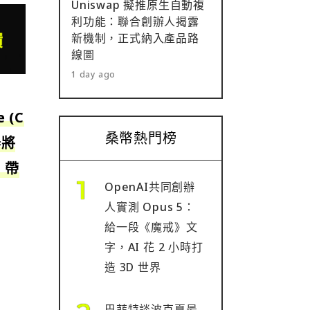
Uniswap 擬推原生自動複
利功能：聯合創辦人揭露
新機制，正式納入產品路
線圖
1 day ago
 (C
桑幣熱門榜
舉將
 帶
OpenAI共同創辦
人實測 Opus 5：
給一段《魔戒》文
字，AI 花 2 小時打
造 3D 世界
巴菲特談波克夏最