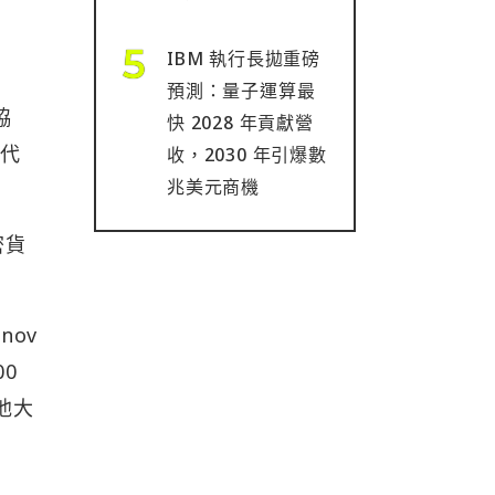
IBM 執行長拋重磅
預測：量子運算最
協
快 2028 年貢獻營
 代
收，2030 年引爆數
兆美元商機
密貨
nov
00
其他大