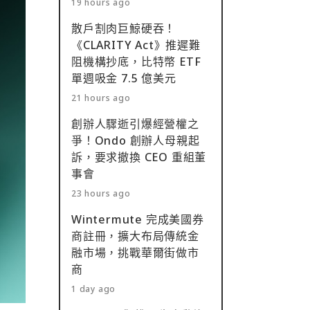
19 hours ago
散戶割肉巨鯨硬吞！
《CLARITY Act》推遲難
阻機構抄底，比特幣 ETF
單週吸金 7.5 億美元
21 hours ago
創辦人驟逝引爆經營權之
爭！Ondo 創辦人母親起
訴，要求撤換 CEO 重組董
事會
23 hours ago
Wintermute 完成美國券
商註冊，擴大布局傳統金
融市場，挑戰華爾街做市
商
1 day ago