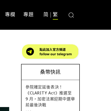
專欄
專題
简
繁
桑幣快訊
參院確定延後表決！
《CLARITY Act》推遲至
9 月，加密法案迎期中選舉
前最後決戰