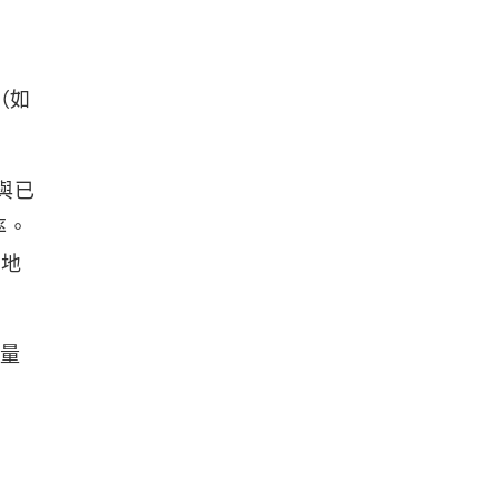
（如
過與已
率。
治地
流量