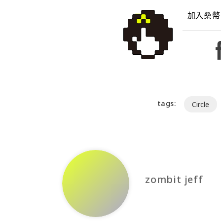
加入桑幣
tags:
Circle
zombit jeff