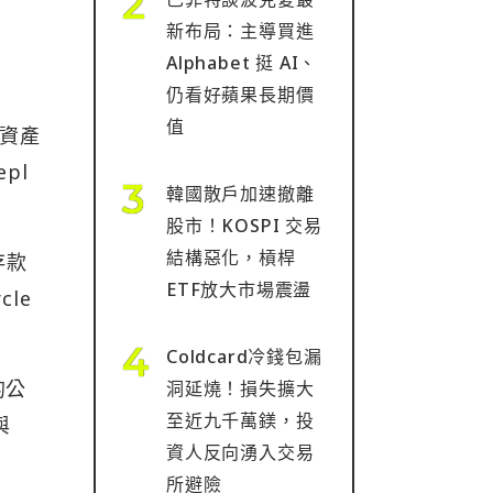
新布局：主導買進
Alphabet 挺 AI、
仍看好蘋果長期價
值
價資產
pl
韓國散戶加速撤離
股市！KOSPI 交易
結構惡化，槓桿
存款
ETF放大市場震盪
le
Coldcard冷錢包漏
的公
洞延燒！損失擴大
至近九千萬鎂，投
與
資人反向湧入交易
所避險