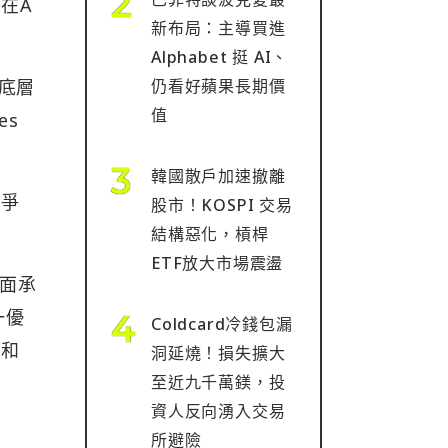
在A
新布局：主導買進
Alphabet 挺 AI、
更底層
仍看好蘋果長期價
值
es
韓國散戶加速撤離
競爭
股市！KOSPI 交易
結構惡化，槓桿
ETF放大市場震盪
介面承
一優
Coldcard冷錢包漏
輯和
洞延燒！損失擴大
至近九千萬鎂，投
資人反向湧入交易
所避險