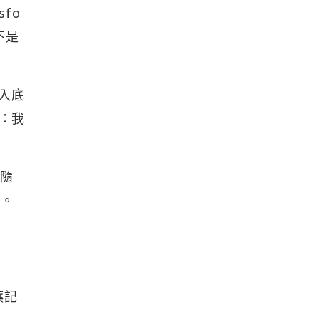
fo
不是
寫入底
子：我
，隨
變。
讓記