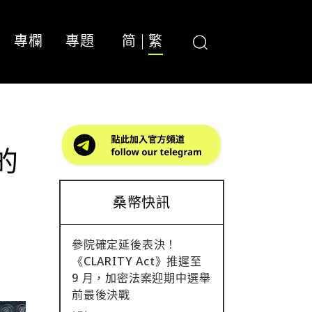
專欄
專題
简
繁
的
桑幣快訊
參院確定延後表決！
《CLARITY Act》推遲至
9 月，加密法案迎期中選舉
前最後決戰