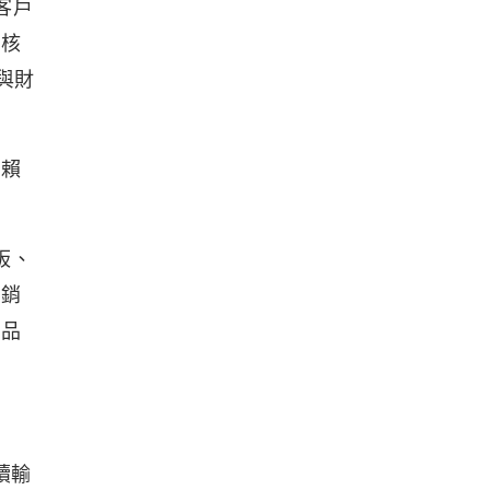
客戶
的核
與財
依賴
板、
戶銷
產品
續輸