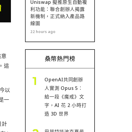
Uniswap 擬推原生自動複
利功能：聯合創辦人揭露
新機制，正式納入產品路
線圖
22 hours ago
這意
桑幣熱門榜
層。這
OpenAI共同創辦
人實測 Opus 5：
如今以
給一段《魔戒》文
是一
字，AI 花 2 小時打
造 3D 世界
設計
巴菲特談波克夏最