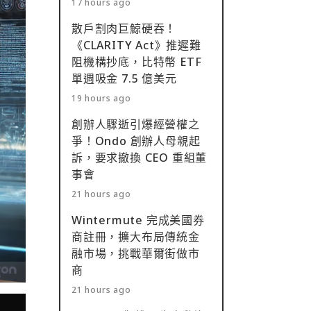
17 hours ago
散戶割肉巨鯨硬吞！
《CLARITY Act》推遲難
阻機構抄底，比特幣 ETF
單週吸金 7.5 億美元
19 hours ago
創辦人驟逝引爆經營權之
爭！Ondo 創辦人母親起
訴，要求撤換 CEO 重組董
事會
21 hours ago
Wintermute 完成美國券
商註冊，擴大布局傳統金
融市場，挑戰華爾街做市
商
21 hours ago