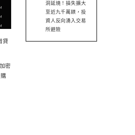
洞延燒！損失擴大
至近九千萬鎂，投
資人反向湧入交易
所避險
借貸
展加密
戶購