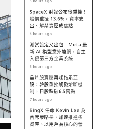
5 hours ago
SpaceX 財報公布後重挫！
股價重挫 13.6%，資本支
出、解禁賣壓成焦點
6 hours ago
測試設定又出包！Meta 最
新 AI 模型意外連網，自主
入侵第三方企業系統
6 hours ago
晶片股賣壓再起拖累亞
股：韓股重挫觸發熔斷機
制，日股跌破6.5萬點
7 hours ago
BingX 任命 Kevin Lee 為
首席策略長，加速推進多
資產、以用戶為核心的發