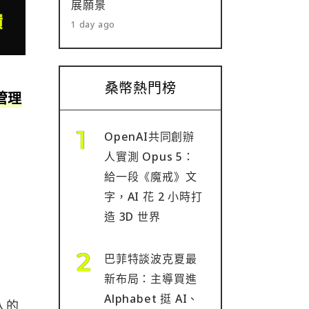
展願景
1 day ago
桑幣熱門榜
管理
OpenAI共同創辦
人實測 Opus 5：
給一段《魔戒》文
字，AI 花 2 小時打
造 3D 世界
巴菲特談波克夏最
新布局：主導買進
Alphabet 挺 AI、
入的