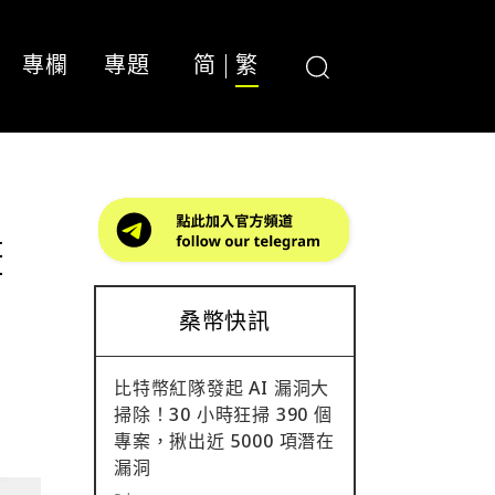
專欄
專題
简
繁
畫
桑幣快訊
比特幣紅隊發起 AI 漏洞大
掃除！30 小時狂掃 390 個
專案，揪出近 5000 項潛在
漏洞