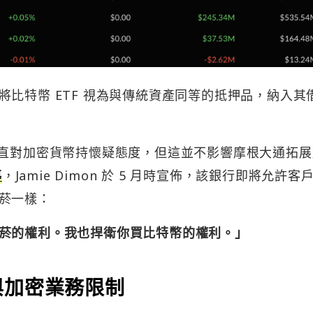
比特幣 ETF 視為與傳統資產同等的抵押品，納入其
 雖然一直對加密貨幣持懷疑態度，但這並不影響摩根大通拓
導
，Jamie Dimon 於 5 月時宣佈，該銀行即將允許客
菸一樣：
菸的權利。我也捍衛你買比特幣的權利。」
與加密業務限制