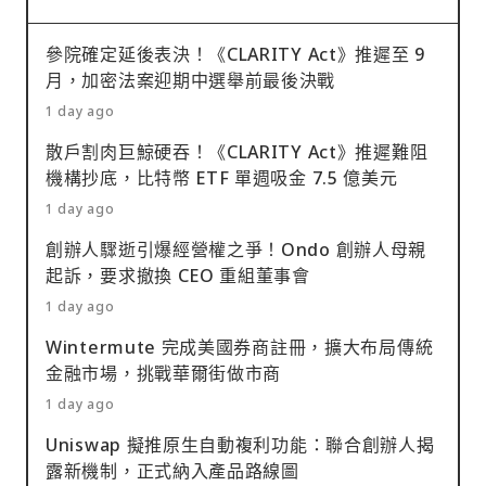
參院確定延後表決！《CLARITY Act》推遲至 9
月，加密法案迎期中選舉前最後決戰
1 day ago
散戶割肉巨鯨硬吞！《CLARITY Act》推遲難阻
機構抄底，比特幣 ETF 單週吸金 7.5 億美元
1 day ago
創辦人驟逝引爆經營權之爭！Ondo 創辦人母親
起訴，要求撤換 CEO 重組董事會
1 day ago
Wintermute 完成美國券商註冊，擴大布局傳統
金融市場，挑戰華爾街做市商
1 day ago
Uniswap 擬推原生自動複利功能：聯合創辦人揭
露新機制，正式納入產品路線圖