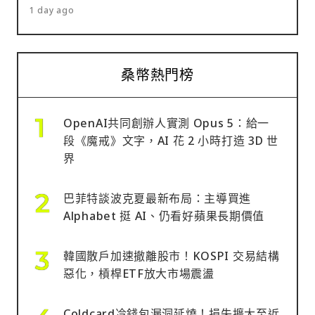
1 day ago
桑幣熱門榜
OpenAI共同創辦人實測 Opus 5：給一
段《魔戒》文字，AI 花 2 小時打造 3D 世
界
巴菲特談波克夏最新布局：主導買進
Alphabet 挺 AI、仍看好蘋果長期價值
韓國散戶加速撤離股市！KOSPI 交易結構
惡化，槓桿ETF放大市場震盪
Coldcard冷錢包漏洞延燒！損失擴大至近