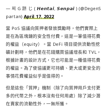
— 찌 G 跻 じ ( 𝙃𝙚𝙣𝙩𝙖𝙞, 𝙎𝙚𝙣𝙥𝙖𝙞 ) (@DegenS
partan)
April 17, 2022
當 PoS 協議向質押者發放獎勵時，他們實際上
是在為區塊鏈的安全性付費，這是一筆值得花費
的權益（equity）。當 DeFi 項目提供流動性挖
礦計劃時，他們是在花錢購買協議增長和 TVL，
根據計畫的設計方式，它也可能是一種值得花費
的權益。為了使協議更可持續、更大或更安全的
事情花費權益似乎是值得的。
但是這些「質押」機制（除了向質押用戶支付更
多的代幣之外，根本沒有任何用處）除了減少潛
在賣家的流動性外，一無所獲。