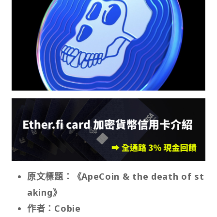
原文標題：《ApeCoin & the death of st
aking》
作者：Cobie