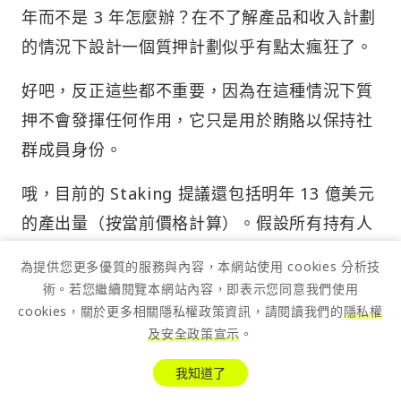
年而不是 3 年怎麼辦？在不了解產品和收入計劃
的情況下設計一個質押計劃似乎有點太瘋狂了。
好吧，反正這些都不重要，因為在這種情況下質
押不會發揮任何作用，它只是用於賄賂以保持社
群成員身份。
哦，目前的 Staking 提議還包括明年 13 億美元
的產出量（按當前價格計算）。假設所有持有人
都處於合理的「西方」高稅收制度中，僅這一點
為提供您更多優質的服務與內容，本網站使用 cookies 分析技
就會產生 7 億美元的拋售壓力。很酷。
術。若您繼續閱覽本網站內容，即表示您同意我們使用
cookies，關於更多相關隱私權政策資訊，請閱讀我們的
隱私權
我就寫到這裡了。
及安全政策宣示
。
資料來源
我知道了