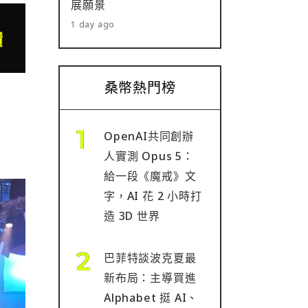
展願景
1 day ago
桑幣熱門榜
OpenAI共同創辦
人實測 Opus 5：
給一段《魔戒》文
字，AI 花 2 小時打
造 3D 世界
巴菲特談波克夏最
新布局：主導買進
Alphabet 挺 AI、