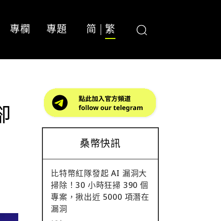
專欄
專題
简
繁
卻
桑幣快訊
比特幣紅隊發起 AI 漏洞大
掃除！30 小時狂掃 390 個
專案，揪出近 5000 項潛在
漏洞