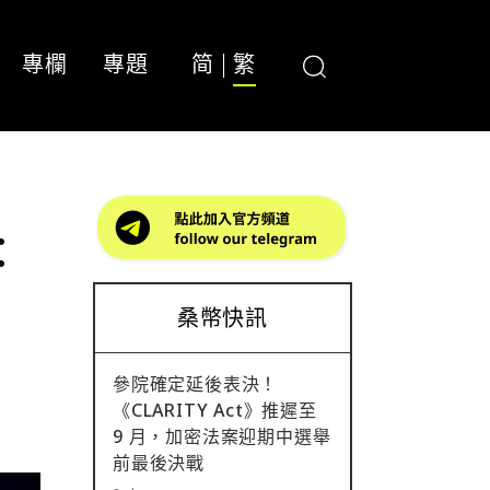
專欄
專題
简
繁
：
桑幣快訊
參院確定延後表決！
《CLARITY Act》推遲至
9 月，加密法案迎期中選舉
前最後決戰