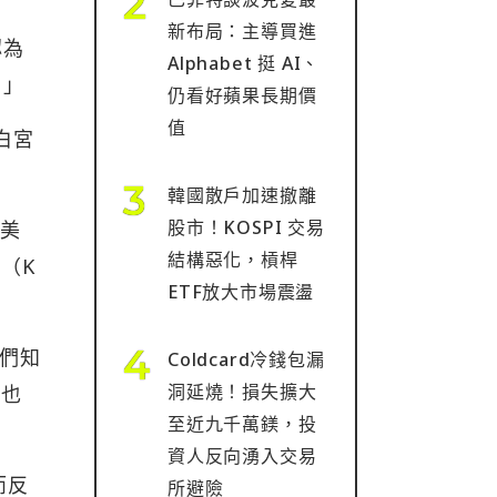
新布局：主導買進
認為
Alphabet 挺 AI、
。」
仍看好蘋果長期價
值
及白宮
韓國散戶加速撤離
股市！KOSPI 交易
對美
結構惡化，槓桿
（K
ETF放大市場震盪
我們知
Coldcard冷錢包漏
洞延燒！損失擴大
上也
至近九千萬鎂，投
資人反向湧入交易
而反
所避險