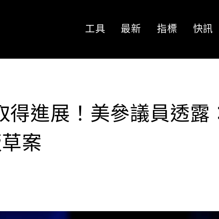
工具
最新
指標
快訊
案談判取得進展！美參議員透露
版草案