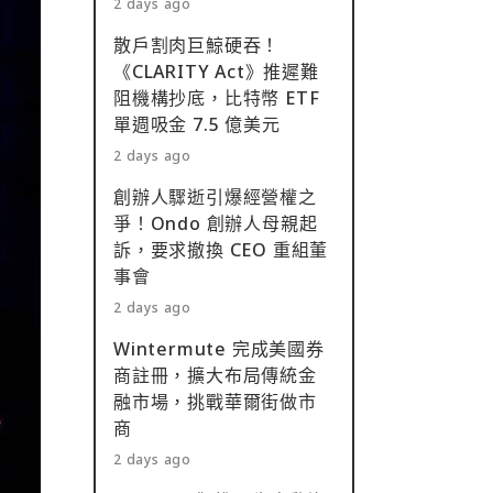
2 days ago
散戶割肉巨鯨硬吞！
《CLARITY Act》推遲難
阻機構抄底，比特幣 ETF
單週吸金 7.5 億美元
2 days ago
創辦人驟逝引爆經營權之
爭！Ondo 創辦人母親起
訴，要求撤換 CEO 重組董
事會
2 days ago
Wintermute 完成美國券
商註冊，擴大布局傳統金
融市場，挑戰華爾街做市
商
2 days ago