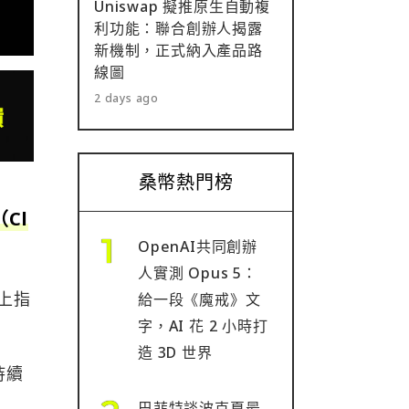
Uniswap 擬推原生自動複
利功能：聯合創辦人揭露
新機制，正式納入產品路
線圖
2 days ago
桑幣熱門榜
Cl
OpenAI共同創辦
人實測 Opus 5：
）上指
給一段《魔戒》文
字，AI 花 2 小時打
造 3D 世界
持續
巴菲特談波克夏最