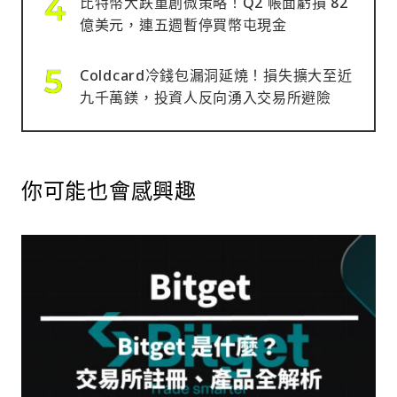
比特幣大跌重創微策略！Q2 帳面虧損 82
億美元，連五週暫停買幣屯現金
Coldcard冷錢包漏洞延燒！損失擴大至近
九千萬鎂，投資人反向湧入交易所避險
你可能也會感興趣