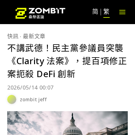
简
繁
快訊
最新文章
不講武德！民主黨參議員突襲
《Clarity 法案》，提百項修正
案扼殺 DeFi 創新
2026/05/14 00:07
zombit jeff