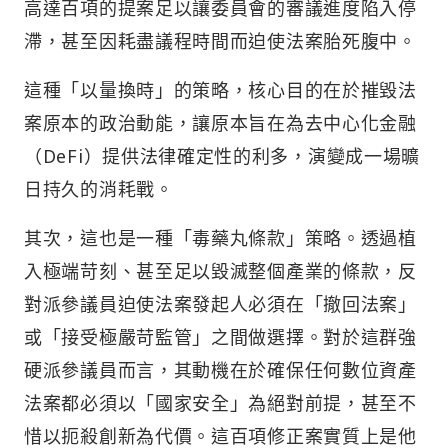
高達百項的提案足以讓委員會的審議進度陷入停
滯，甚至因耗盡議程時間而迫使法案胎死腹中。
這種「以量換時」的策略，核心目的在於摧毀法
案原本的政治動能，讓原本旨在為去中心化金融
（DeFi）提供法律確定性的利多，演變成一場曠
日持久的消耗戰。
其次，這也是一種「毒藥丸條款」策略。透過植
入極端苛刻、甚至足以毀滅整個產業的條款，反
對派參議員迫使法案發起人必須在「撤回法案」
或「接受極嚴苛監管」之間做選擇。對於這群強
硬派參議員而言，其動機在於確保任何數位資產
法案都必須以「國家安全」為絕對前提，甚至不
惜以扼殺創新為代價。這百項修正案實質上是他