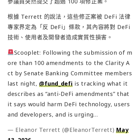
參議員突然提交了超過 100 項修正案。
根據 Terrett 的說法，這些修正案被 DeFi 法律
專家界定為「反 DeFi」條款，其內容將對 DeFi
技術、使用者及開發者造成實質性損害。
Scooplet: Following the submission of m
ore than 100 amendments to the Clarity A
ct by Senate Banking Committee members
last night,
@fund_defi
is tracking what it
describes as “anti-DeFi amendments” that
it says would harm DeFi technology, users
and developers, and is urging…
— Eleanor Terrett (@EleanorTerrett)
May
13, 2026