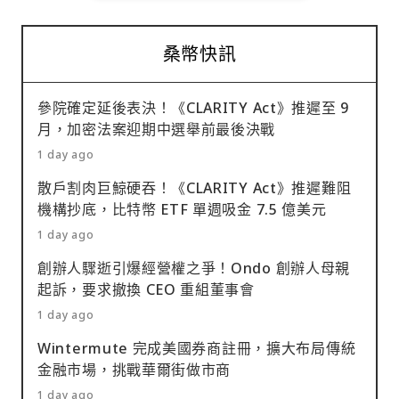
桑幣快訊
參院確定延後表決！《CLARITY Act》推遲至 9
月，加密法案迎期中選舉前最後決戰
1 day ago
散戶割肉巨鯨硬吞！《CLARITY Act》推遲難阻
機構抄底，比特幣 ETF 單週吸金 7.5 億美元
1 day ago
創辦人驟逝引爆經營權之爭！Ondo 創辦人母親
起訴，要求撤換 CEO 重組董事會
1 day ago
Wintermute 完成美國券商註冊，擴大布局傳統
金融市場，挑戰華爾街做市商
1 day ago