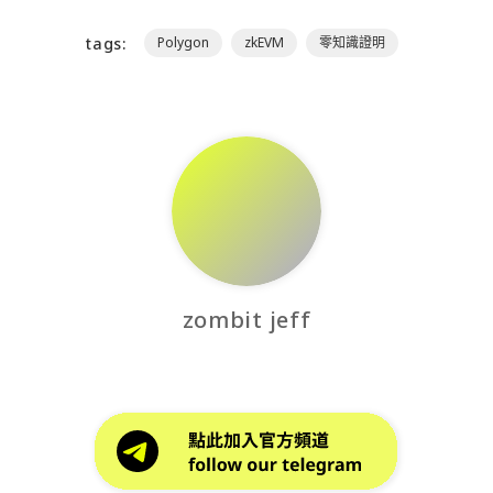
tags:
Polygon
zkEVM
零知識證明
zombit jeff