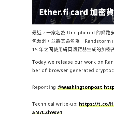
最近，一家名為 Unciphered 
包漏洞，並將其命名為「Randstorm
15 年之間使用網頁瀏覽器生成的加密
Today we release our work on Rand
ber of browser generated cryptoc
Reporting
@washingtonpost
htt
Technical write-up:
https://t.co/
aN7CZh9sv4