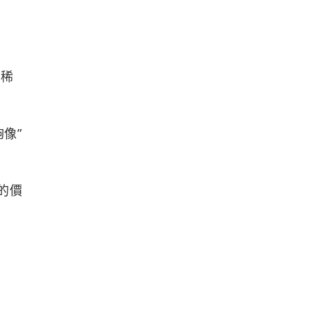
理稀
像”
的價