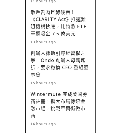
11 hours ago
散戶割肉巨鯨硬吞！
《CLARITY Act》推遲難
阻機構抄底，比特幣 ETF
單週吸金 7.5 億美元
13 hours ago
創辦人驟逝引爆經營權之
爭！Ondo 創辦人母親起
訴，要求撤換 CEO 重組董
事會
15 hours ago
Wintermute 完成美國券
商註冊，擴大布局傳統金
融市場，挑戰華爾街做市
商
16 hours ago