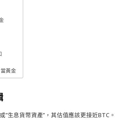
金
扣
H 當黃金
輯
”或”生息貨幣資產”，其估值應該更接近BTC。