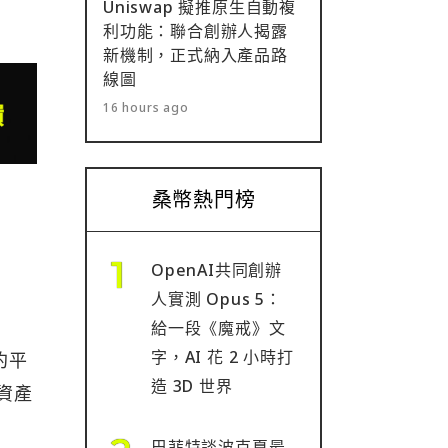
Uniswap 擬推原生自動複
利功能：聯合創辦人揭露
新機制，正式納入產品路
線圖
16 hours ago
桑幣熱門榜
OpenAI共同創辦
人實測 Opus 5：
給一段《魔戒》文
字，AI 花 2 小時打
約平
造 3D 世界
資產
巴菲特談波克夏最