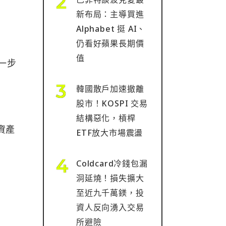
新布局：主導買進
Alphabet 挺 AI、
仍看好蘋果長期價
值
一步
韓國散戶加速撤離
股市！KOSPI 交易
結構惡化，槓桿
資產
ETF放大市場震盪
Coldcard冷錢包漏
洞延燒！損失擴大
至近九千萬鎂，投
資人反向湧入交易
所避險