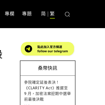
專欄
專題
简
繁
設
桑幣快訊
參院確定延後表決！
《CLARITY Act》推遲至
9 月，加密法案迎期中選舉
前最後決戰