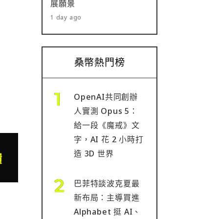
展願景
1 day ago
桑幣熱門榜
OpenAI共同創辦
人實測 Opus 5：
給一段《魔戒》文
字，AI 花 2 小時打
造 3D 世界
巴菲特談波克夏最
新布局：主導買進
Alphabet 挺 AI、