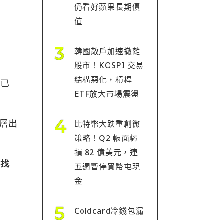
仍看好蘋果長期價
值
韓國散戶加速撤離
股市！KOSPI 交易
結構惡化，槓桿
法已
ETF放大市場震盪
層出
比特幣大跌重創微
策略！Q2 帳面虧
損 82 億美元，連
尋找
五週暫停買幣屯現
金
Coldcard冷錢包漏