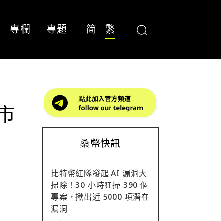
專欄
專題
简
繁
市
桑幣快訊
比特幣紅隊發起 AI 漏洞大
掃除！30 小時狂掃 390 個
專案，揪出近 5000 項潛在
漏洞