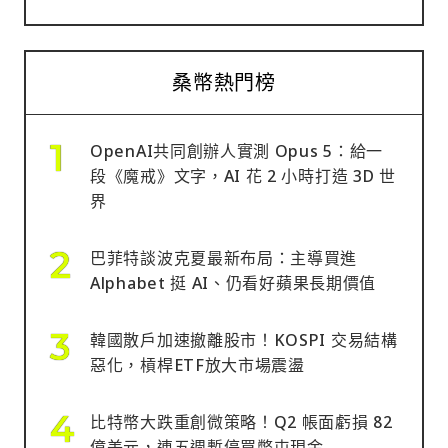
桑幣熱門榜
OpenAI共同創辦人實測 Opus 5：給一
段《魔戒》文字，AI 花 2 小時打造 3D 世
界
巴菲特談波克夏最新布局：主導買進
Alphabet 挺 AI、仍看好蘋果長期價值
韓國散戶加速撤離股市！KOSPI 交易結構
惡化，槓桿ETF放大市場震盪
比特幣大跌重創微策略！Q2 帳面虧損 82
億美元，連五週暫停買幣屯現金