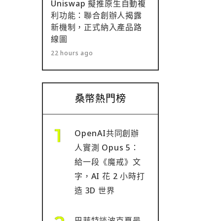
Uniswap 擬推原生自動複
利功能：聯合創辦人揭露
新機制，正式納入產品路
線圖
22 hours ago
桑幣熱門榜
OpenAI共同創辦
人實測 Opus 5：
給一段《魔戒》文
字，AI 花 2 小時打
造 3D 世界
巴菲特談波克夏最