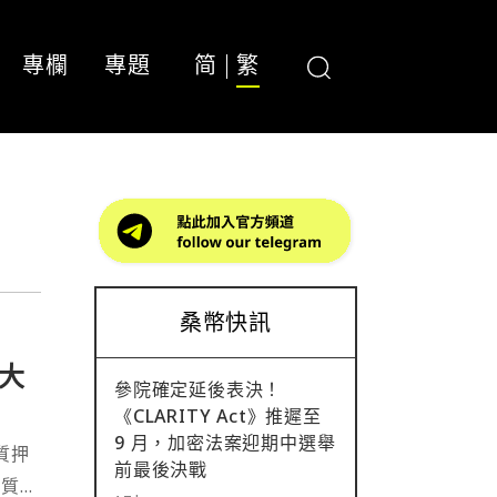
專欄
專題
简
繁
桑幣快訊
大
參院確定延後表決！
《CLARITY Act》推遲至
9 月，加密法案迎期中選舉
質押
前最後決戰
檻質押