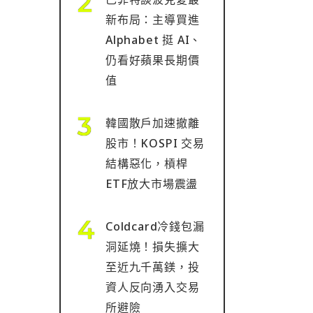
新布局：主導買進
Alphabet 挺 AI、
仍看好蘋果長期價
值
韓國散戶加速撤離
股市！KOSPI 交易
結構惡化，槓桿
ETF放大市場震盪
Coldcard冷錢包漏
洞延燒！損失擴大
至近九千萬鎂，投
資人反向湧入交易
所避險