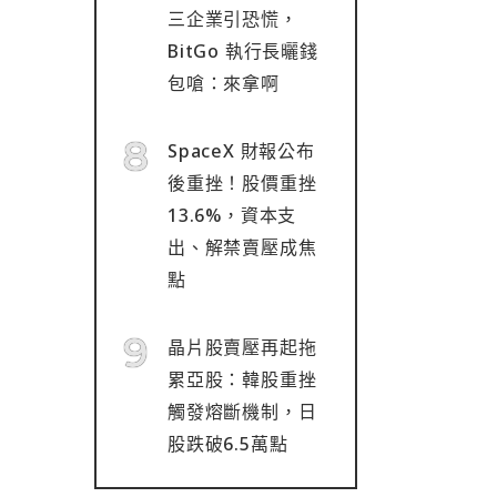
三企業引恐慌，
BitGo 執行長曬錢
包嗆：來拿啊
SpaceX 財報公布
後重挫！股價重挫
13.6%，資本支
出、解禁賣壓成焦
點
晶片股賣壓再起拖
累亞股：韓股重挫
觸發熔斷機制，日
股跌破6.5萬點