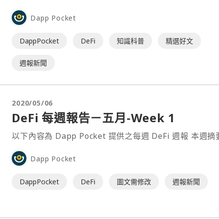
工具。我們的觀點為您聚焦 DeFi，回顧一下 DeFi 自動
Dapp Pocket
最常被討論的“無常損失”。 本週頭條還有：DARMA Capital
推出以太坊質押產品 LiquidStake，允許用⋯
DappPocket
DeFi
知識科普
精選好文
週報新聞
2020/05/06
DeFi 每週報告－五月-Week 1
以下內容為 Dapp Pocket 提供之每週 D
Dapp Pocket
DappPocket
DeFi
圖文需修改
週報新聞