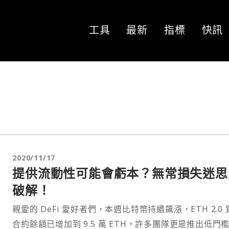
工具
最新
指標
快訊
2020/11/17
提供流動性可能會虧本？無常損失迷思
破解！
親愛的 DeFi 愛好者們，本週比特幣持續飆漲，ETH 2.0 
合約餘額已增加到 9.5 萬 ETH，許多團隊更是推出低門