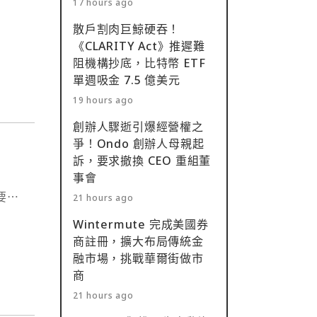
17 hours ago
做市商
散戶割肉巨鯨硬吞！
《CLARITY Act》推遲難
阻機構抄底，比特幣 ETF
單週吸金 7.5 億美元
19 hours ago
創辦人驟逝引爆經營權之
爭！Ondo 創辦人母親起
訴，要求撤換 CEO 重組董
事會
eFi 週報 本週摘要⋯
21 hours ago
Wintermute 完成美國券
商註冊，擴大布局傳統金
融市場，挑戰華爾街做市
商
21 hours ago