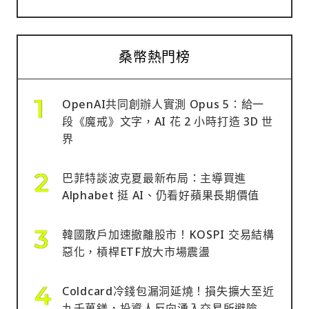
桑幣熱門榜
OpenAI共同創辦人實測 Opus 5：給一
段《魔戒》文字，AI 花 2 小時打造 3D 世
界
巴菲特談波克夏最新布局：主導買進
Alphabet 挺 AI、仍看好蘋果長期價值
韓國散戶加速撤離股市！KOSPI 交易結構
惡化，槓桿ETF放大市場震盪
Coldcard冷錢包漏洞延燒！損失擴大至近
九千萬鎂，投資人反向湧入交易所避險