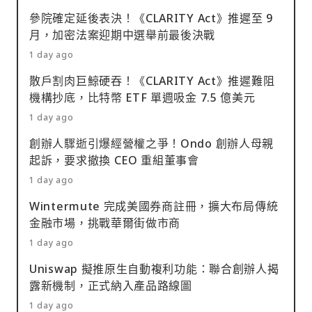
參院確定延後表決！《CLARITY Act》推遲至 9
月，加密法案迎期中選舉前最後決戰
1 day ago
散戶割肉巨鯨硬吞！《CLARITY Act》推遲難阻
機構抄底，比特幣 ETF 單週吸金 7.5 億美元
1 day ago
創辦人驟逝引爆經營權之爭！Ondo 創辦人母親
起訴，要求撤換 CEO 重組董事會
1 day ago
Wintermute 完成美國券商註冊，擴大布局傳統
金融市場，挑戰華爾街做市商
1 day ago
Uniswap 擬推原生自動複利功能：聯合創辦人揭
露新機制，正式納入產品路線圖
1 day ago