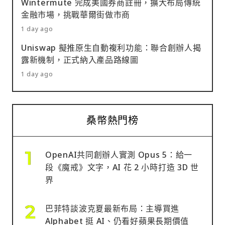
Wintermute 完成美國券商註冊，擴大布局傳統
金融市場，挑戰華爾街做市商
1 day ago
Uniswap 擬推原生自動複利功能：聯合創辦人揭
露新機制，正式納入產品路線圖
1 day ago
桑幣熱門榜
OpenAI共同創辦人實測 Opus 5：給一
段《魔戒》文字，AI 花 2 小時打造 3D 世
界
巴菲特談波克夏最新布局：主導買進
Alphabet 挺 AI、仍看好蘋果長期價值