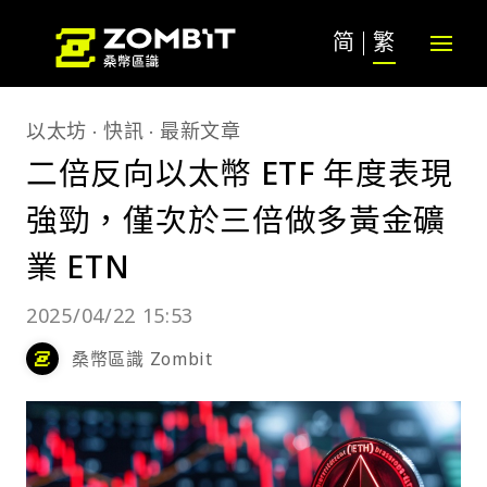
简
繁
以太坊
快訊
最新文章
二倍反向以太幣 ETF 年度表現
強勁，僅次於三倍做多黃金礦
業 ETN
2025/04/22 15:53
桑幣區識 Zombit