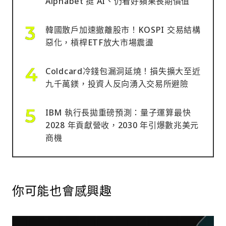
Alphabet 挺 AI、仍看好蘋果長期價值
韓國散戶加速撤離股市！KOSPI 交易結構
惡化，槓桿ETF放大市場震盪
Coldcard冷錢包漏洞延燒！損失擴大至近
九千萬鎂，投資人反向湧入交易所避險
IBM 執行長拋重磅預測：量子運算最快
2028 年貢獻營收，2030 年引爆數兆美元
商機
你可能也會感興趣