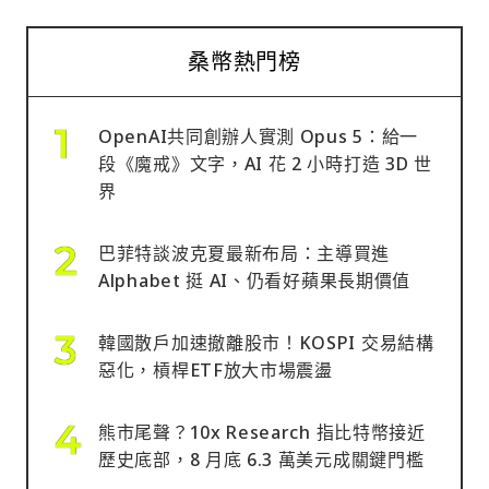
桑幣熱門榜
OpenAI共同創辦人實測 Opus 5：給一
段《魔戒》文字，AI 花 2 小時打造 3D 世
界
巴菲特談波克夏最新布局：主導買進
Alphabet 挺 AI、仍看好蘋果長期價值
韓國散戶加速撤離股市！KOSPI 交易結構
惡化，槓桿ETF放大市場震盪
熊市尾聲？10x Research 指比特幣接近
歷史底部，8 月底 6.3 萬美元成關鍵門檻