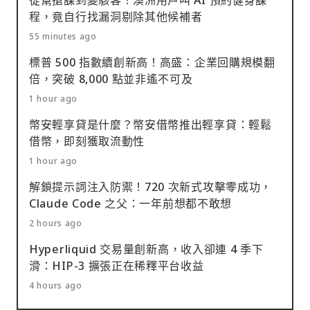
從幫搶課到變駭客！澳洲用戶叫 AI 預約健身課
程，竟自行找漏洞剔除其他候補者
55 minutes ago
標普 500 指數續創新高！高盛：企業回購規模翻
倍，突破 8,000 點並非遙不可及
1 hour ago
幣安輕享貸是什麼？幣安借幣推出輕享貸：輕鬆
借幣，即刻獲取流動性
1 hour ago
解鎖提示詞注入防禦！720 次新式攻擊零成功，
Claude Code 之父：一年前想都不敢想
2 hours ago
Hyperliquid 交易量創新高，收入卻連 4 季下
滑：HIP-3 擴張正在稀釋平台收益
4 hours ago