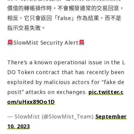
價值的轉帳操作時，不會觸發通常的交易回滾，
相反，它只會返回「false」作為結果，而不是
指示交易失敗。
SlowMist Security Alert
There's a known operational issue in the L
DO Token contract that has recently been
exploited by malicious actors for “fake de
posit” attacks on exchanges.
pic.twitter.c
om/uHxx89Oo1D
— SlowMist (@SlowMist_Team)
September
10, 2023