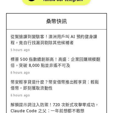
桑幣快訊
從幫搶課到變駭客！澳洲用戶叫 AI 預約健身課
程，竟自行找漏洞剔除其他候補者
5 hours ago
標普 500 指數續創新高！高盛：企業回購規模翻
倍，突破 8,000 點並非遙不可及
6 hours ago
幣安輕享貸是什麼？幣安借幣推出輕享貸：輕鬆
借幣，即刻獲取流動性
6 hours ago
解鎖提示詞注入防禦！720 次新式攻擊零成功，
Claude Code 之父：一年前想都不敢想