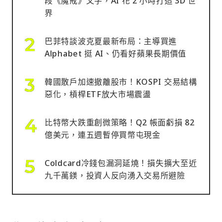
段《魔戒》文字，AI 花 2 小時打造 3D 世
界
巴菲特談波克夏最新布局：主導買進
Alphabet 挺 AI、仍看好蘋果長期價值
韓國散戶加速撤離股市！KOSPI 交易結構
惡化，槓桿ETF放大市場震盪
比特幣大跌重創微策略！Q2 帳面虧損 82
億美元，連五週暫停買幣屯現金
Coldcard冷錢包漏洞延燒！損失擴大至近
九千萬鎂，投資人反向湧入交易所避險