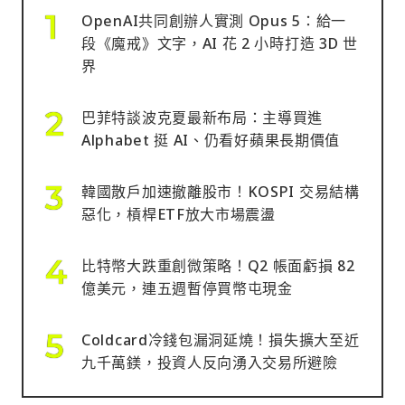
OpenAI共同創辦人實測 Opus 5：給一
段《魔戒》文字，AI 花 2 小時打造 3D 世
界
巴菲特談波克夏最新布局：主導買進
Alphabet 挺 AI、仍看好蘋果長期價值
韓國散戶加速撤離股市！KOSPI 交易結構
惡化，槓桿ETF放大市場震盪
比特幣大跌重創微策略！Q2 帳面虧損 82
億美元，連五週暫停買幣屯現金
Coldcard冷錢包漏洞延燒！損失擴大至近
九千萬鎂，投資人反向湧入交易所避險