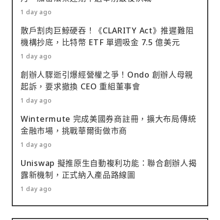
1 day ago
散戶割肉巨鯨硬吞！《CLARITY Act》推遲難阻
機構抄底，比特幣 ETF 單週吸金 7.5 億美元
1 day ago
創辦人驟逝引爆經營權之爭！Ondo 創辦人母親
起訴，要求撤換 CEO 重組董事會
1 day ago
Wintermute 完成美國券商註冊，擴大布局傳統
金融市場，挑戰華爾街做市商
1 day ago
Uniswap 擬推原生自動複利功能：聯合創辦人揭
露新機制，正式納入產品路線圖
1 day ago