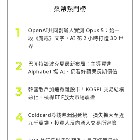
桑幣熱門榜
OpenAI共同創辦人實測 Opus 5：給一
段《魔戒》文字，AI 花 2 小時打造 3D 世
界
巴菲特談波克夏最新布局：主導買進
Alphabet 挺 AI、仍看好蘋果長期價值
韓國散戶加速撤離股市！KOSPI 交易結構
惡化，槓桿ETF放大市場震盪
Coldcard冷錢包漏洞延燒！損失擴大至近
九千萬鎂，投資人反向湧入交易所避險