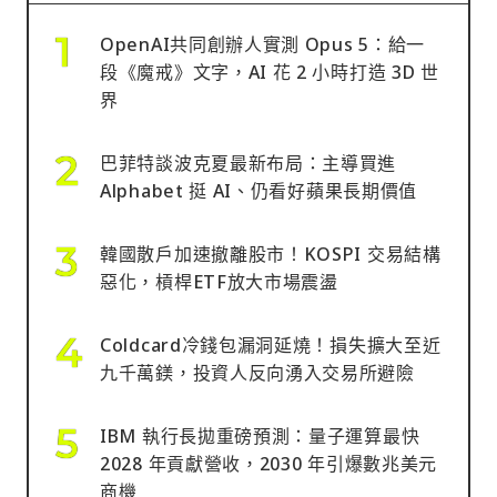
OpenAI共同創辦人實測 Opus 5：給一
段《魔戒》文字，AI 花 2 小時打造 3D 世
界
巴菲特談波克夏最新布局：主導買進
Alphabet 挺 AI、仍看好蘋果長期價值
韓國散戶加速撤離股市！KOSPI 交易結構
惡化，槓桿ETF放大市場震盪
Coldcard冷錢包漏洞延燒！損失擴大至近
九千萬鎂，投資人反向湧入交易所避險
IBM 執行長拋重磅預測：量子運算最快
2028 年貢獻營收，2030 年引爆數兆美元
商機