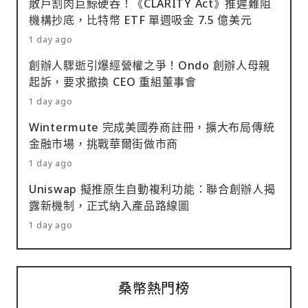
散戶割肉巨鯨硬吞！《CLARITY Act》推遲難阻
機構抄底，比特幣 ETF 單週吸金 7.5 億美元
1 day ago
創辦人驟逝引爆經營權之爭！Ondo 創辦人母親
起訴，要求撤換 CEO 重組董事會
1 day ago
Wintermute 完成美國券商註冊，擴大布局傳統
金融市場，挑戰華爾街做市商
1 day ago
Uniswap 擬推原生自動複利功能：聯合創辦人揭
露新機制，正式納入產品路線圖
1 day ago
桑幣熱門榜