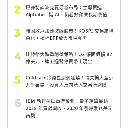
巴菲特談波克夏最新布局：主導買進
Alphabet 挺 AI、仍看好蘋果長期價值
韓國散戶加速撤離股市！KOSPI 交易結構
惡化，槓桿ETF放大市場震盪
比特幣大跌重創微策略！Q2 帳面虧損 82
億美元，連五週暫停買幣屯現金
Coldcard冷錢包漏洞延燒！損失擴大至近
九千萬鎂，投資人反向湧入交易所避險
IBM 執行長拋重磅預測：量子運算最快
2028 年貢獻營收，2030 年引爆數兆美元
商機