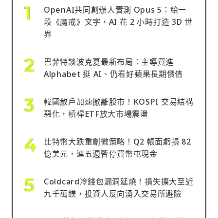
OpenAI共同創辦人實測 Opus 5：給一
段《魔戒》文字，AI 花 2 小時打造 3D 世
界
巴菲特談波克夏最新布局：主導買進
Alphabet 挺 AI、仍看好蘋果長期價值
韓國散戶加速撤離股市！KOSPI 交易結構
惡化，槓桿ETF放大市場震盪
比特幣大跌重創微策略！Q2 帳面虧損 82
億美元，連五週暫停買幣屯現金
Coldcard冷錢包漏洞延燒！損失擴大至近
九千萬鎂，投資人反向湧入交易所避險