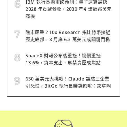
IBM 執行長拋重磅預測：量子運算最快
2028 年貢獻營收，2030 年引爆數兆美元
商機
熊市尾聲？10x Research 指比特幣接近
歷史底部，8 月底 6.3 萬美元成關鍵門檻
SpaceX 財報公布後重挫！股價重挫
13.6%，資本支出、解禁賣壓成焦點
630 萬美元大挑戰！Claude 誤駭三企業
引恐慌，BitGo 執行長曬錢包嗆：來拿啊